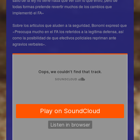
salió de la ley no tiene nada que ver con lo que entró, pero de
todas formas pretende revertir muchos de los cambios que
implementó el FA»
Sobre los artículos que aluden a la seguridad, Bonomi expresó que
«Preocupa mucho en el FA los referidos a la legitima defensa, así
como la posibilidad de que efectivos policiales repriman ante
agravios verbales».