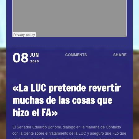
08
COMMENTS
SHARE
JUN
0
2020
«La LUC pretende revertir
muchas de las cosas que
hizo el FA»
El Senador Eduardo Bonomi, dialogó en la mañana de Contacto
con la Gente sobre el tratamiento de la LUC y aseguró que «Lo que