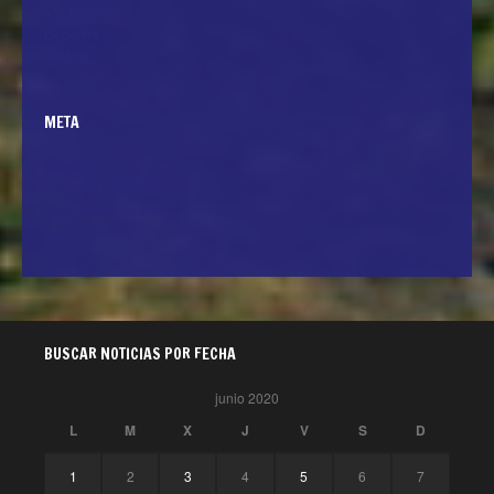
+Noticias
Deportes
Politica
META
Acceder
Feed de entradas
Feed de comentarios
WordPress.org
BUSCAR NOTICIAS POR FECHA
junio 2020
L
M
X
J
V
S
D
1
2
3
4
5
6
7