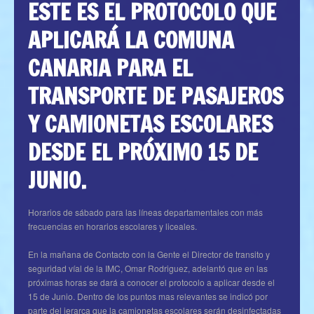
ESTE ES EL PROTOCOLO QUE
APLICARÁ LA COMUNA
CANARIA PARA EL
TRANSPORTE DE PASAJEROS
Y CAMIONETAS ESCOLARES
DESDE EL PRÓXIMO 15 DE
JUNIO.
Horarios de sábado para las líneas departamentales con más
frecuencias en horarios escolares y liceales.
En la mañana de Contacto con la Gente el Director de transito y
seguridad víal de la IMC, Omar Rodriguez, adelantó que en las
próximas horas se dará a conocer el protocolo a aplicar desde el
15 de Junio. Dentro de los puntos mas relevantes se indicó por
parte del jerarca que la camionetas escolares serán desinfectadas