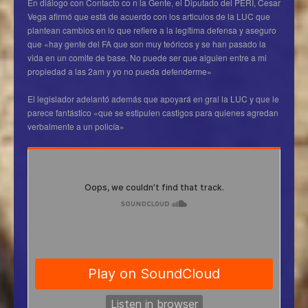
En diálogo con Contacto co n la Gente, el Diputado del PERI, Cesar
Vega afirmó que está de acuerdo con los articulos de la LUC que
plantean cambios en lo que refiere a la legítima defensa y aseguro
que «hay gente del FA que son muy teóricos y se han pasado la
vida en un comite de base. No puede ser que alguien entre a mi
propiedad a las 2am y yo no pueda defenderme»
El legislador adelantó además que apoyará en gral la LUC y que le
parece fantástico «que se estipulen castigos para quienes agredan
verbalmente a un policía»