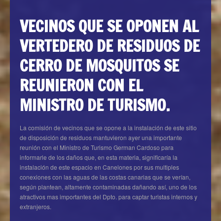
VECINOS QUE SE OPONEN AL
VERTEDERO DE RESIDUOS DE
CERRO DE MOSQUITOS SE
REUNIERON CON EL
MINISTRO DE TURISMO.
La comisión de vecinos que se opone a la instalación de este sitio
de disposición de residuos mantuvieron ayer una importante
reunión con el Ministro de Turismo German Cardoso para
informarle de los daños que, en esta materia, significaría la
instalación de este espacio en Canelones por sus multiples
conexiones con las aguas de las costas canarias que se verían,
según plantean, altamente contaminadas dañando así, uno de los
atractivos mas importantes del Dpto. para captar turistas internos y
extranjeros.