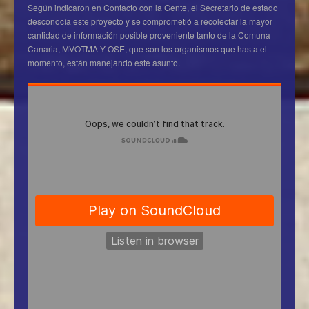
Según indicaron en Contacto con la Gente, el Secretario de estado
desconocía este proyecto y se comprometió a recolectar la mayor
cantidad de información posible proveniente tanto de la Comuna
Canaria, MVOTMA Y OSE, que son los organismos que hasta el
momento, están manejando este asunto.