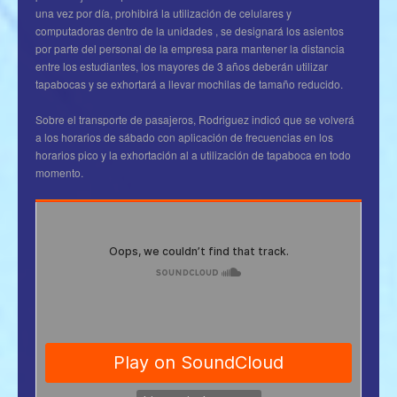
una vez por día, prohibirá la utilización de celulares y
computadoras dentro de la unidades , se designará los asientos
por parte del personal de la empresa para mantener la distancia
entre los estudiantes, los mayores de 3 años deberán utilizar
tapabocas y se exhortará a llevar mochilas de tamaño reducido.
Sobre el transporte de pasajeros, Rodriguez indicó que se volverá
a los horarios de sábado con aplicación de frecuencias en los
horarios pico y la exhortación al a utilización de tapaboca en todo
momento.