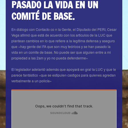
PASADO LA VIDA EN UN
COMITÉ DE BASE.
En diálogo con Contacto co n la Gente, el Diputado del PERI, Cesar
Vega afirmó que está de acuerdo con los articulos de la LUC que
plantean cambios en lo que refiere a la legítima defensa y aseguro
que «hay gente del FA que son muy teóricos y se han pasado la
vida en un comite de base. No puede ser que alguien entre a mi
propiedad a las 2am y yo no pueda defenderme»
El legislador adelantó además que apoyará en gral la LUC y que le
parece fantástico «que se estipulen castigos para quienes agredan
verbalmente a un policía»