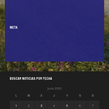
+Noticias
Deportes
Politica
META
Acceder
Feed de entradas
Feed de comentarios
WordPress.org
BUSCAR NOTICIAS POR FECHA
junio 2020
L
M
X
J
V
S
D
1
2
3
4
5
6
7