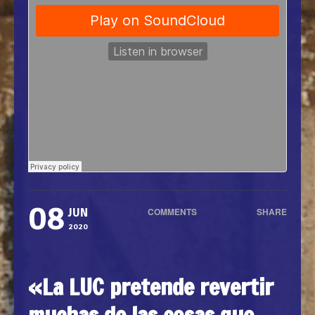
08
COMMENTS
SHARE
JUN
0
2020
«La LUC pretende revertir
muchas de las cosas que