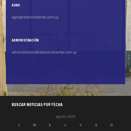
AGRO
agro@radiocontiental.com.uy
ADMINISTRACIÓN
administracion@radiocontinental.com.uy
BUSCAR NOTICIAS POR FECHA
agosto 2026
L
M
X
J
V
S
D