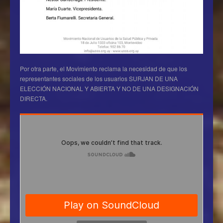
Por otra parte, el Movimiento reclama la necesidad de que los
representantes sociales de los usuarios SURJAN DE UNA
ELECCIÓN NACIONAL Y ABIERTA Y NO DE UNA DESIGNACIÓN
DIRECTA.