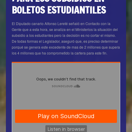
BOLETOS ESTUDIANTILES
El Diputado canario Alfonso Lereté señaló en Contacto con la
Gente que a esta hora, se analiza en el Ministerios la situación del
subsidio a los estudiantes pero la decisión es no cortar el mismo.
De todas formas el Legislador, aseguró que, es preciso determinar
porqué se genera este excedente de mas de 2 millones que supera
los 4 millones que ha comprometido la cartera para este fin.