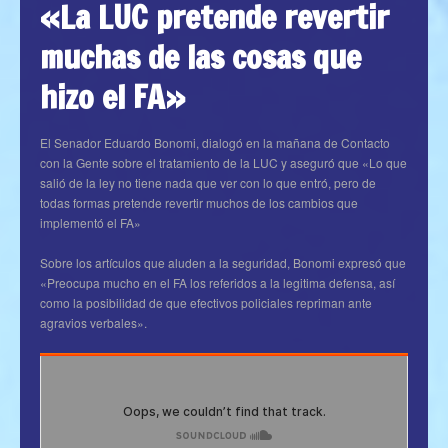
«La LUC pretende revertir
muchas de las cosas que
hizo el FA»
El Senador Eduardo Bonomi, dialogó en la mañana de Contacto
con la Gente sobre el tratamiento de la LUC y aseguró que «Lo que
salió de la ley no tiene nada que ver con lo que entró, pero de
todas formas pretende revertir muchos de los cambios que
implementó el FA»
Sobre los artículos que aluden a la seguridad, Bonomi expresó que
«Preocupa mucho en el FA los referidos a la legitima defensa, así
como la posibilidad de que efectivos policiales repriman ante
agravios verbales».