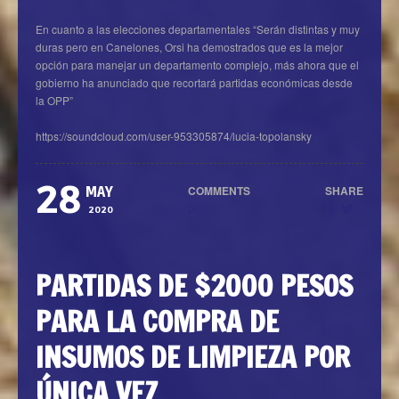
En cuanto a las elecciones departamentales “Serán distintas y muy
duras pero en Canelones, Orsi ha demostrados que es la mejor
opción para manejar un departamento complejo, más ahora que el
gobierno ha anunciado que recortará partidas económicas desde
la OPP”
https://soundcloud.com/user-953305874/lucia-topolansky
28
COMMENTS
SHARE
MAY
0
2020
PARTIDAS DE $2000 PESOS
PARA LA COMPRA DE
INSUMOS DE LIMPIEZA POR
ÚNICA VEZ