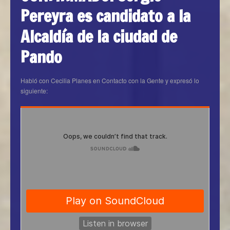
Pereyra es candidato a la
Alcaldía de la ciudad de
Pando
Habló con Cecilia Planes en Contacto con la Gente y expresó lo
siguiente: