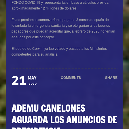
FONDO COVID 19 y representaría, en base a cálculos previos,
aproximadamente 12 millones de dolares.
Estos prestamos comenzarían a pagarse 3 meses después de
levantada la emergencia sanitaria y se otorgarían a los buenos
pagadores que puedan acreditar que, a febrero de 2020 no tenían
adeudos por este concepto.
El pedido de Cervini ya fué votado y pasado a los Ministerios
competentes para su análisis.
21
COMMENTS
SHARE
MAY
0
2020
ADEMU CANELONES
AGUARDA LOS ANUNCIOS DE