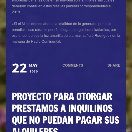
deberían cobrar en estos días las partidas correspondientes a
2019.
«Si el Ministerio no abona la totalidad de lo generado por este
beneficio, ese costo lo podrían llegar a pagar los estudiantes, por
eso encendemos la luz amarilla de alarma» señaló Rodriguez en la
mañana de Radio Continental.
22
COMMENTS
SHARE
MAY
0
2020
PROYECTO PARA OTORGAR
PRESTAMOS A INQUILINOS
QUE NO PUEDAN PAGAR SUS
ALQUILERES.