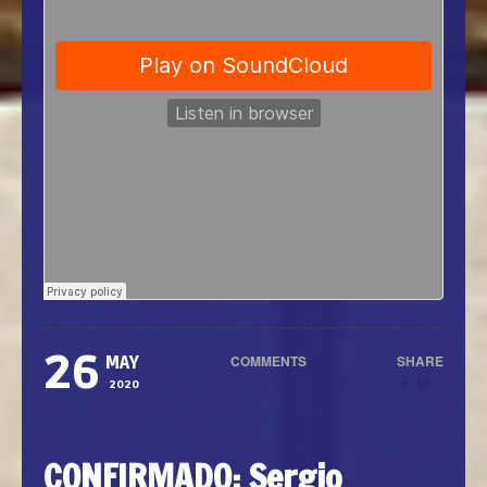
26
COMMENTS
SHARE
MAY
0
2020
CONFIRMADO: Sergio