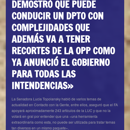
DEMOSTRÓ QUE PUEDE
CONDUCIR UN DPTO CON
COMPLEJIDADES QUE
ADEMÁS VA A TENER
RECORTES DE LA OPP COMO
YA ANUNCIÓ EL GOBIERNO
PARA TODAS LAS
INTENDENCIAS»
La Senadora Lucia Topolansky habló de varios temas de
actualidad en Contacto con la Gente, entre ellos, aseguró que el FA
apoyará aproximadamente 243 artículos de la LUC y que no la
votará en gral por entender que una «una herramienta
extraordinaria como esta, no puede ser utilizada para tratar temas
tan diversos en un mismo paquete».