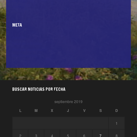
Deportes
Politica
META
Acceder
Feed de entradas
Feed de comentarios
WordPress.org
BUSCAR NOTICIAS POR FECHA
septiembre 2019
L
M
X
J
V
S
D
1
2
3
4
5
6
7
8