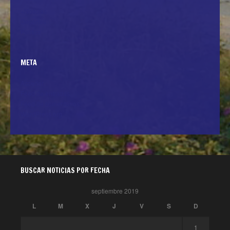
+Noticias
Deportes
Politica
META
Acceder
Feed de entradas
Feed de comentarios
WordPress.org
BUSCAR NOTICIAS POR FECHA
septiembre 2019
L
M
X
J
V
S
D
1