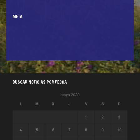
META
Acceder
Feed de entradas
Feed de comentarios
WordPress.org
BUSCAR NOTICIAS POR FECHA
mayo 2020
L
M
X
J
V
S
D
1
2
3
4
5
6
7
8
9
10