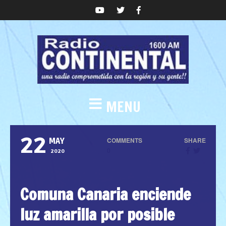
MENU
22
COMMENTS
SHARE
MAY
0
2020
Comuna Canaria enciende
luz amarilla por posible