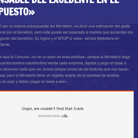
PUESTO»
 son la reserva presupuestal del Ministerio, es decir una estimación del gasto
erar por el beneficio, pero este puede ser superado a medida que aumentan los
 gozan del beneficio. Es lógico y el MTOP lo sabe» señaló Metediera en
 Gente.
vo que la Comuna «no ve un peso de esas partidas» porque al Ministerio llega
antos boletos estudiantiles vende cada empresa, liquida y paga en base a
no tenemos nada que ver, somos simple correo de las facturas que nos hacen
sas, pero el Ministerio tiene un registro exacto de la cantidad de boletos
ue se usan y deben pagar en base a eso».