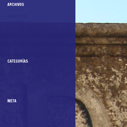
ARCHIVOS
octubre 2020
julio 2020
junio 2020
mayo 2020
octubre 2019
septiembre 2019
CATEGORÍAS
+Noticias
Deportes
Politica
META
Acceder
Feed de entradas
Feed de comentarios