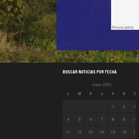
BUSCAR NOTICIAS POR FECHA
mayo 2020
L
M
X
J
V
S
D
1
2
3
4
5
6
7
8
9
10
11
12
13
14
15
16
17