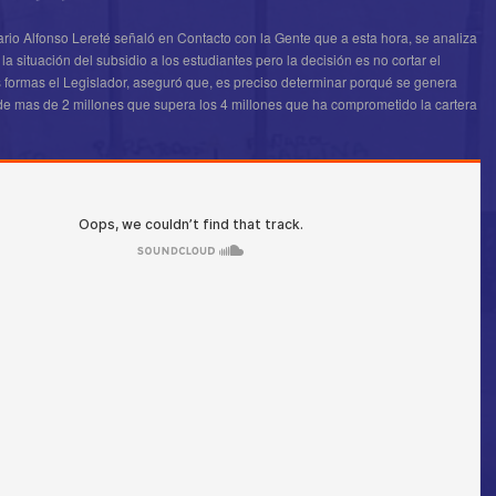
rio Alfonso Lereté señaló en Contacto con la Gente que a esta hora, se analiza
 la situación del subsidio a los estudiantes pero la decisión es no cortar el
 formas el Legislador, aseguró que, es preciso determinar porqué se genera
de mas de 2 millones que supera los 4 millones que ha comprometido la cartera