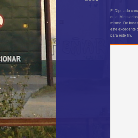
El Diputado cana
en el Ministerios
mismo. De todas
este excedente 
para este fin.