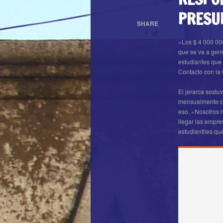
0
PRESU
SHARE
«Los $ 4 000 000
que se va a gen
estudiantes que
Contacto con la
El jerarca sostu
mensualmente cu
eso. «Nosotros 
llegar las empre
estudiantiles q