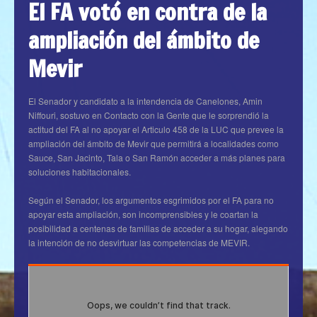
El FA votó en contra de la
ampliación del ámbito de
Mevir
El Senador y candidato a la intendencia de Canelones, Amin
Niffouri, sostuvo en Contacto con la Gente que le sorprendió la
actitud del FA al no apoyar el Articulo 458 de la LUC que prevee la
ampliación del ámbito de Mevir que permitirá a localidades como
Sauce, San Jacinto, Tala o San Ramón acceder a más planes para
soluciones habitacionales.
Según el Senador, los argumentos esgrimidos por el FA para no
apoyar esta ampliación, son incomprensibles y le coartan la
posibilidad a centenas de familias de acceder a su hogar, alegando
la intención de no desvirtuar las competencias de MEVIR.