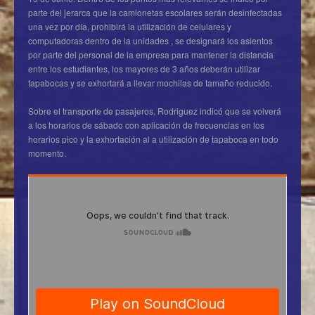
parte del jerarca que la camionetas escolares serán desinfectadas
una vez por día, prohibirá la utilización de celulares y
computadoras dentro de la unidades , se designará los asientos
por parte del personal de la empresa para mantener la distancia
entre los estudiantes, los mayores de 3 años deberán utilizar
tapabocas y se exhortará a llevar mochilas de tamaño reducido.
Sobre el transporte de pasajeros, Rodriguez indicó que se volverá
a los horarios de sábado con aplicación de frecuencias en los
horarios pico y la exhortación al a utilización de tapaboca en todo
momento.