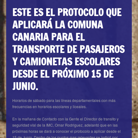
ESTE ES EL PROTOCOLO QUE
APLICARÁ LA COMUNA
CANARIA PARA EL
TRANSPORTE DE PASAJEROS
Y CAMIONETAS ESCOLARES
DESDE EL PRÓXIMO 15 DE
JUNIO.
Horarios de sábado para las líneas departamentales con más
frecuencias en horarios escolares y liceales.
En la mañana de Contacto con la Gente el Director de transito y
seguridad víal de la IMC, Omar Rodriguez, adelantó que en las
próximas horas se dará a conocer el protocolo a aplicar desde el
15 de Junio. Dentro de los puntos mas relevantes se indicó por