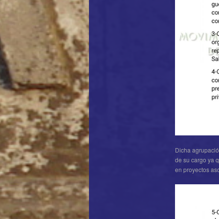
Dicha agrupació
de su cargo ya 
en proyectos as