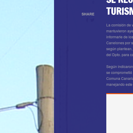
0
TURIS
SHARE
La comisión de v
mantuvieron aye
informarle de lo
Canelones por su
según plantean,
del Dpto. para ca
Según indicaron 
se comprometió a
Comuna Canaria
manejando este 