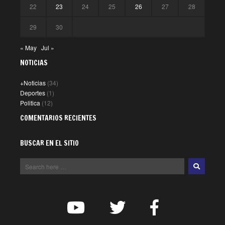
22
23
24
25
26
27
28
29
30
« May
Jul »
NOTICIAS
+Noticias
(34)
Deportes
(1)
Politica
(12)
COMENTARIOS RECIENTES
BUSCAR EN EL SITIO