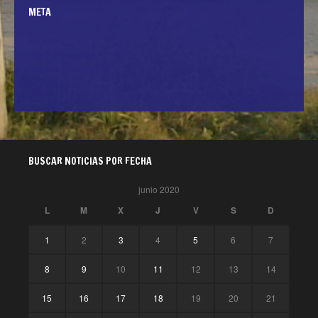
META
Acceder
Feed de entradas
Feed de comentarios
WordPress.org
BUSCAR NOTICIAS POR FECHA
junio 2020
L
M
X
J
V
S
D
1
2
3
4
5
6
7
8
9
10
11
12
13
14
15
16
17
18
19
20
21