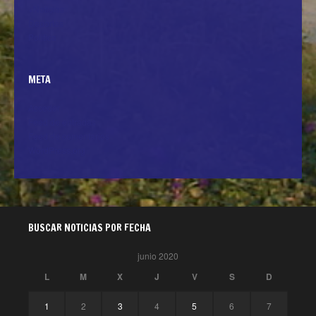
+Noticias
Deportes
Politica
META
Acceder
Feed de entradas
Feed de comentarios
WordPress.org
BUSCAR NOTICIAS POR FECHA
junio 2020
L
M
X
J
V
S
D
1
2
3
4
5
6
7