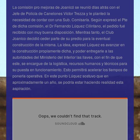
La comisión pro mejoras de Joanicó se reunió días atrás con el
Jefe de Policía de Canelones Víctor Trezza y le planteó la
necesidad de contar con una Sub. Comisaría. Según expresó el Pte
de dicha comisión, el Dr Fernando Lúquez Cilintano, el pedido fué
recibido con muy buena disposición. Mientras tanto, el Club
Joanico decidió ceder parte de su predio para la eventual
construcción de la misma. La idea, expresó Lúquez es avanzar en
la construcción propiamente dicha, y poder entregarle a las
autoridades del Ministerio del Interior las llaves, con el fin de que
este, se encargue de la logística, recursos humanos y técnicos para
su puesta en funcionamiento. Esto permitirá acelerar los tiempos de
ponerla operativa. En este punto Lúquez sostuvo que en
aproximadamente un año, se podría estar haciendo realidad esta
aspiración.