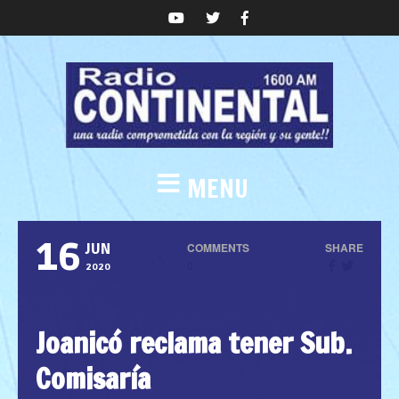
MENU
16
COMMENTS
SHARE
JUN
0
2020
Joanicó reclama tener Sub.
Comisaría