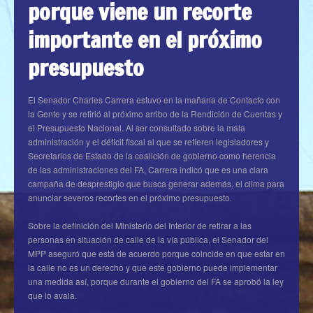
porque viene un recorte
importante en el próximo
presupuesto
El Senador Charles Carrera estuvo en la mañana de Contacto con
la Gente y se refirió al próximo arribo de la Rendición de Cuentas y
el Presupuesto Nacional. Al ser consultado sobre la mala
administración y el déficit fiscal al que se refieren legisladores y
Secretarios de Estado de la coalición de gobierno como herencia
de las administraciones del FA, Carrera indicó que es una clara
campaña de desprestigio que busca generar además, el clima para
anunciar severos recortes en el próximo presupuesto.
Sobre la definición del Ministerio del Interior de retirar a las
personas en situación de calle de la vía pública, el Senador del
MPP aseguró que está de acuerdo porque coincide en que estar en
la calle no es un derecho y que este gobierno puede implementar
una medida así, porque durante el gobierno del FA se aprobó la ley
que lo avala.