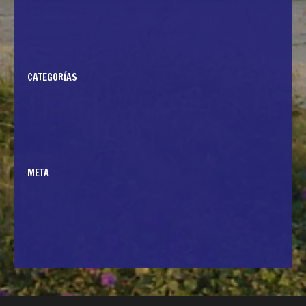
mayo 2020
octubre 2019
septiembre 2019
CATEGORÍAS
+Noticias
Deportes
Politica
META
Acceder
Feed de entradas
Feed de comentarios
WordPress.org