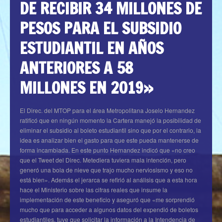
DE RECIBIR 34 MILLONES DE
PESOS PARA EL SUBSIDIO
ESTUDIANTIL EN AÑOS
ANTERIORES A 58
MILLONES EN 2019»
El Direc. del MTOP para el área Metropolitana Joselo Hernandez
ratificó que en ningún momento la Cartera manejó la posibilidad de
eliminar el subsidio al boleto estudiantil sino que por el contrario, la
idea es analizar bien el gasto para que este pueda mantenerse de
forma incambiada. En este punto Hernandez indicó que «no creo
que el Tweet del Direc. Metediera tuviera mala intención, pero
generó una bola de nieve que trajo mucho nerviosismo y eso no
está bien». Además el jerarca se refirió al análisis que a esta hora
hace el Ministerio sobre las cifras reales que insume la
implementación de este beneficio y aseguró que «me sorprendió
mucho que para acceder a algunos datos del expendió de boletos
estudiantiles, tuve que solicitar la información a la Intendencia de