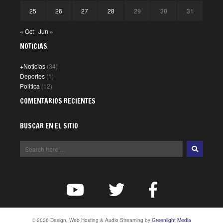
25
26
27
28
29
30
31
« Oct
Jun »
NOTICIAS
+Noticias
(34)
Deportes
(1)
Politica
(12)
COMENTARIOS RECIENTES
BUSCAR EN EL SITIO
© 2026 Design, Web Hosting & Audio Streaming by
Greenlight Media