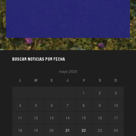
Acceder
Feed de entradas
Feed de comentarios
WordPress.org
BUSCAR NOTICIAS POR FECHA
mayo 2020
L
M
X
J
V
S
D
1
2
3
4
5
6
7
8
9
10
11
12
13
14
15
16
17
18
19
20
21
22
23
24