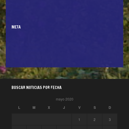
Deportes
Politica
META
Acceder
Feed de entradas
Feed de comentarios
WordPress.org
BUSCAR NOTICIAS POR FECHA
mayo 2020
L
M
X
J
V
S
D
1
2
3