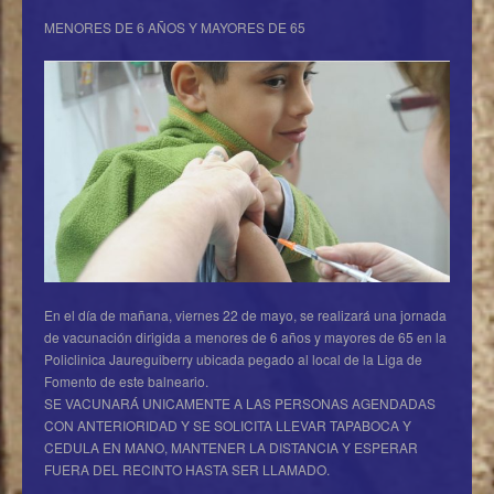
MENORES DE 6 AÑOS Y MAYORES DE 65
En el día de mañana, viernes 22 de mayo, se realizará una jornada
de vacunación dirigida a menores de 6 años y mayores de 65 en la
Policlinica Jaureguiberry ubicada pegado al local de la Liga de
Fomento de este balneario.
SE VACUNARÁ UNICAMENTE A LAS PERSONAS AGENDADAS
CON ANTERIORIDAD Y SE SOLICITA LLEVAR TAPABOCA Y
CEDULA EN MANO, MANTENER LA DISTANCIA Y ESPERAR
FUERA DEL RECINTO HASTA SER LLAMADO.