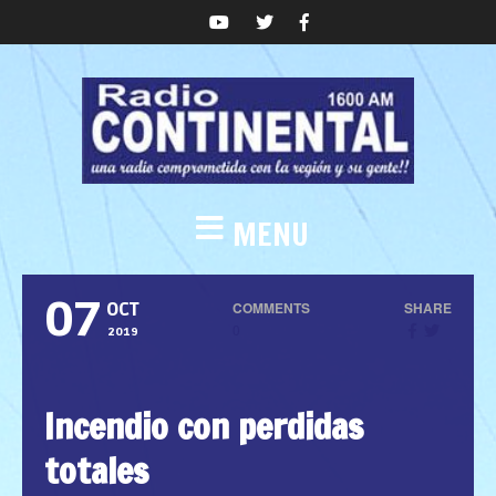
MENU
07
COMMENTS
SHARE
OCT
0
2019
Incendio con perdidas
totales