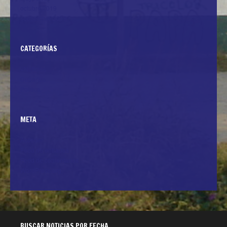
octubre 2019
septiembre 2019
CATEGORÍAS
+Noticias
Deportes
Politica
META
Acceder
Feed de entradas
Feed de comentarios
WordPress.org
BUSCAR NOTICIAS POR FECHA